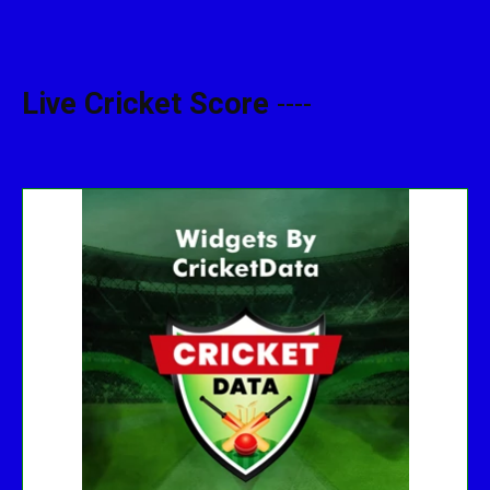
Live Cricket Score
----
Get this Widget
Fixture
Live
Result
No live matches found.
See recent results
See fixtures