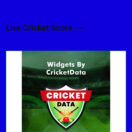
Live Cricket Score
----
Get this Widget
Fixture
Live
Result
No live matches found.
See recent results
See fixtures