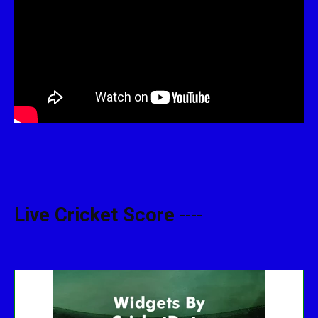
Live Cricket Score
----
Get this Widget
Fixture
Live
Result