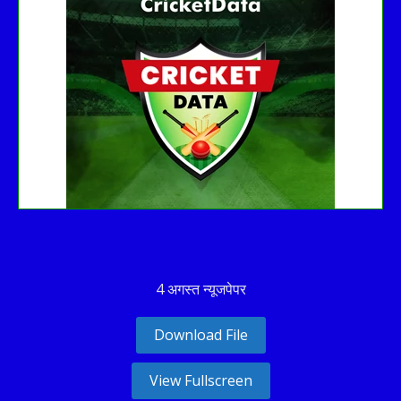
No live matches found.
See recent results
See fixtures
4 अगस्त न्यूजपेपर
Download File
View Fullscreen