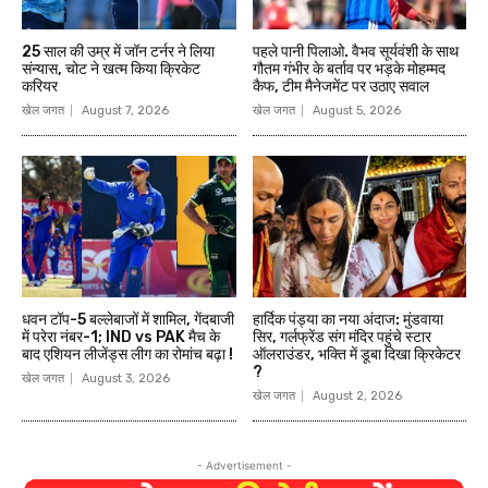
25 साल की उम्र में जॉन टर्नर ने लिया
पहले पानी पिलाओ. वैभव सूर्यवंशी के साथ
संन्यास, चोट ने खत्म किया क्रिकेट
गौतम गंभीर के बर्ताव पर भड़के मोहम्मद
करियर
कैफ, टीम मैनेजमेंट पर उठाए सवाल
खेल जगत
August 7, 2026
खेल जगत
August 5, 2026
धवन टॉप-5 बल्लेबाजों में शामिल, गेंदबाजी
हार्दिक पंड्या का नया अंदाज: मुंडवाया
में परेरा नंबर-1; IND vs PAK मैच के
सिर, गर्लफ्रेंड संग मंदिर पहुंचे स्टार
बाद एशियन लीजेंड्स लीग का रोमांच बढ़ा !
ऑलराउंडर, भक्ति में डूबा दिखा क्रिकेटर
?
खेल जगत
August 3, 2026
खेल जगत
August 2, 2026
- Advertisement -