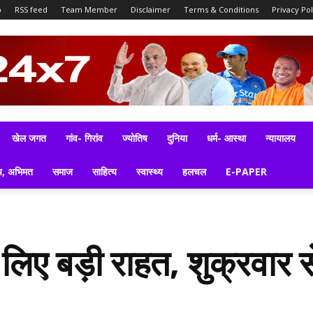
p
RSS feed
Team Member
Disclaimer
Terms & Conditions
Privacy Pol
खेल जगत
गांव- गिरांव
ज्योतिष
दुनिया
धर्म- आस्था
न्यायालय
य, अभिमत
समाज
साहित्य
स्वास्थ्य
हलचल
E-PAPER
 लिए बड़ी राहत, शुक्रवार से