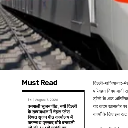
Must Read
दिल्ली-गाजियाबाद-मेरठ
परिवहन निगम यानी राष
ट्रेनों के आठ अतिरिक
देश
August 7, 2026
वनमाली सृजन पीठ, नयी दिल्ली
यह कदम खासतौर पर उन
के तत्वावधान में नेहरू प्लेस
कार्यों के लिए इस रू
स्थित सृजन पीठ कार्यालय में
जगन्नाथ प्रसाद चौबे वनमाली