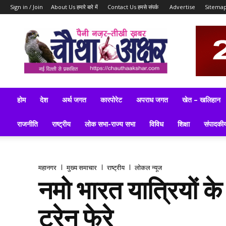
Sign in / Join
About Us हमारे बारे में
Contact Us हमसे संपर्क
Advertise
Sitema
ब्रेकिंग
न्यूज़,
लेटेस्ट
न्यूज,
टॉप
न्यूज,
लेटेस्ट
होम
देश
अर्थ जगत
कारपोरेट
अपराध जगत
खेत – खलिहान
समाचार
इन
राजनीति
राष्ट्रीय
लोक सभा-राज्य सभा
विविध
शिक्षा
संपादकी
हिन्दी
महानगर
मुख्य समाचार
राष्ट्रीय
लोकल न्यूज
नमो भारत यात्रियों के
ट्रेन फेरे