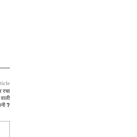
ticle
 रचा
 वाली
पनी ?