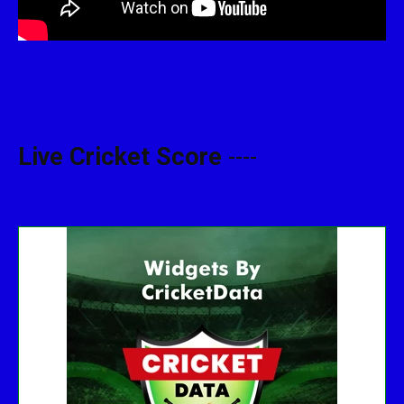
Live Cricket Score
----
...
Get this Widget
Fixture
Live
Result
No live matches found.
See recent results
See fixtures