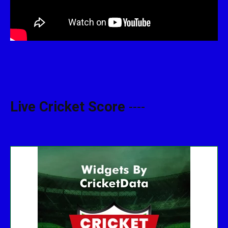
Live Cricket Score
----
Get this Widget
Fixture
Live
Result
No live matches found.
See recent results
See fixtures