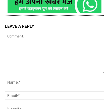
LEAVE A REPLY
Comment:
Na
Ema
Web