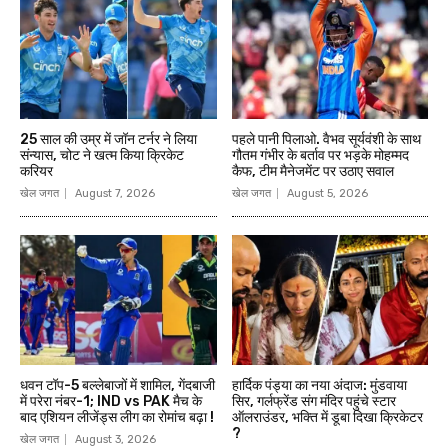
25 साल की उम्र में जॉन टर्नर ने लिया
पहले पानी पिलाओ. वैभव सूर्यवंशी के साथ
संन्यास, चोट ने खत्म किया क्रिकेट
गौतम गंभीर के बर्ताव पर भड़के मोहम्मद
करियर
कैफ, टीम मैनेजमेंट पर उठाए सवाल
खेल जगत
August 7, 2026
खेल जगत
August 5, 2026
धवन टॉप-5 बल्लेबाजों में शामिल, गेंदबाजी
हार्दिक पंड्या का नया अंदाज: मुंडवाया
में परेरा नंबर-1; IND vs PAK मैच के
सिर, गर्लफ्रेंड संग मंदिर पहुंचे स्टार
बाद एशियन लीजेंड्स लीग का रोमांच बढ़ा !
ऑलराउंडर, भक्ति में डूबा दिखा क्रिकेटर
?
खेल जगत
August 3, 2026