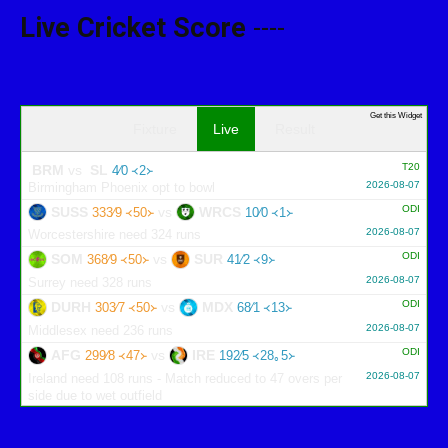
Live Cricket Score
----
Get this Widget
Fixture
Live
Result
T20
BRM
vs
SL
4∕0 ᚜2᚛
2026-08-07
Birmingham Phoenix opt to bowl
ODI
SUSS
vs
WRCS
333∕9 ᚜50᚛
10∕0 ᚜1᚛
2026-08-07
Worcestershire need 324 runs
ODI
SOM
vs
SUR
368∕9 ᚜50᚛
41∕2 ᚜9᚛
2026-08-07
Surrey need 328 runs
ODI
DURH
vs
MDX
303∕7 ᚜50᚛
68∕1 ᚜13᚛
2026-08-07
Middlesex need 236 runs
ODI
AFG
vs
IRE
299∕8 ᚜47᚛
192∕5 ᚜28｡5᚛
2026-08-07
Ireland need 108 runs - Match reduced to 47 overs per
side due to wet outfield