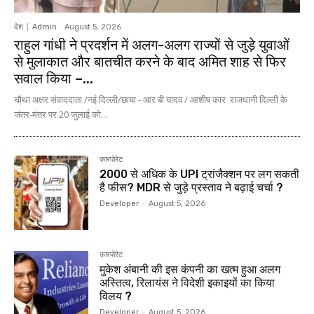
देश
Admin
-
August 5, 2026
राहुल गांधी ने प्रदर्शन में अलग-अलग राज्यों से जुड़े युवाओं
से मुलाकात और बातचीत करने के बाद अमित शाह से फिर
सवाल किया –...
चौथा अक्षर संवाददाता /नई दिल्ली/छाया - आर बी यादव / आशीष कार राजधानी दिल्ली के
जंतर-मंतर पर 20 जुलाई को...
कारपोरेट
₹2000 से अधिक के UPI ट्रांजैक्शन पर लग सकती
है फीस? MDR से जुड़े प्रस्ताव ने बढ़ाई चर्चा ?
Developer
-
August 5, 2026
कारपोरेट
मुकेश अंबानी की इस कंपनी का खत्म हुआ अलग
अस्तित्व, रिलायंस ने विदेशी इकाइयों का किया
विलय ?
Developer
-
August 5, 2026