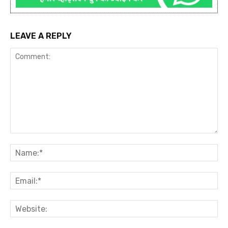
LEAVE A REPLY
Comment:
Na
Ema
Web