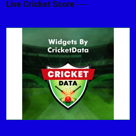
Live Cricket Score
----
Get this Widget
Fixture
Live
Result
No live matches found.
See recent results
See fixtures