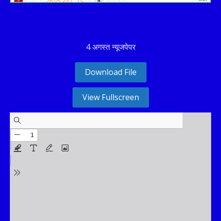
LNCS
vs
WRKS
287∕5 ᚜47｡1᚛
2026-08-09
Warwickshire opt to bowl
ODI
GLOU
vs
NOT
29∕1 ᚜6᚛
279∕10 ᚜48｡3᚛
2026-08-09
Gloucestershire need 251 runs
4 अगस्त न्यूजपेपर
Download File
View Fullscreen