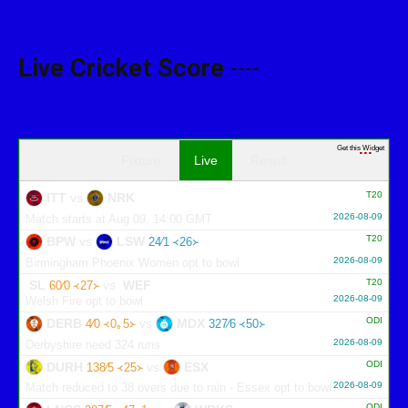
Live Cricket Score
----
Get this Widget
Fixture
Live
Result
T20
ITT
vs
NRK
2026-08-09
Match starts at Aug 09, 14:00 GMT
T20
BPW
vs
LSW
24∕1 ᚜26᚛
2026-08-09
Birmingham Phoenix Women opt to bowl
T20
SL
vs
WEF
76∕0 ᚜37᚛
2026-08-09
Welsh Fire opt to bowl
ODI
DERB
vs
MDX
4∕0 ᚜0｡5᚛
327∕6 ᚜50᚛
2026-08-09
Derbyshire need 324 runs
ODI
DURH
vs
ESX
138∕5 ᚜25᚛
2026-08-09
Match reduced to 38 overs due to rain - Essex opt to bowl
ODI