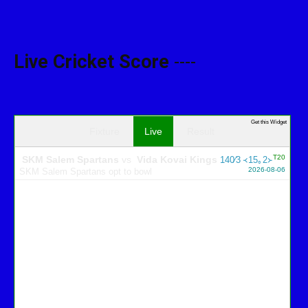
Live Cricket Score
----
Get this Widget
Fixture
Live
Result
T20
SKM Salem Spartans
vs
Vida Kovai Kings
140∕3 ᚜15｡2᚛
2026-08-06
SKM Salem Spartans opt to bowl