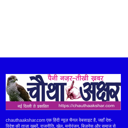
chauthaakshar.com एक हिंदी न्यूज़ चैनल वेबसाइट है, जहाँ देश-
विदेश की ताज़ा खबरें, राजनीति, खेल, मनोरंजन, बिज़नेस और समाज से