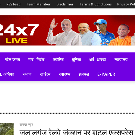
p
RSS feed
Team Member
Disclaimer
Terms & Conditions
Privacy Pol
खेल जगत
गांव- गिरांव
ज्योतिष
दुनिया
धर्म- आस्था
न्यायालय
य, अभिमत
समाज
साहित्य
स्वास्थ्य
हलचल
E-PAPER
लोकल न्यूज
जलालगंज रेलवे जंक्शन पर शटल एक्सप्रेस