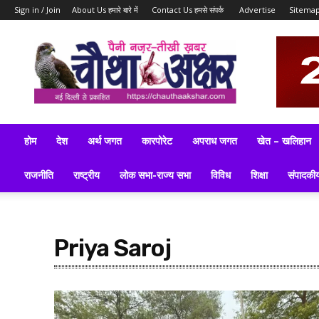
Sign in / Join
About Us हमारे बारे में
Contact Us हमसे संपर्क
Advertise
Sitema
ब्रेकिंग
न्यूज़,
लेटेस्ट
न्यूज,
टॉप
न्यूज,
लेटेस्ट
होम
देश
अर्थ जगत
कारपोरेट
अपराध जगत
खेत – खलिहान
समाचार
इन
राजनीति
राष्ट्रीय
लोक सभा-राज्य सभा
विविध
शिक्षा
संपादकी
हिन्दी
Priya Saroj