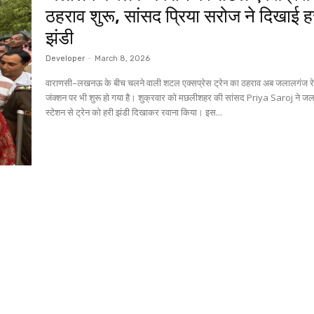
ठहराव शुरू, सांसद प्रिया सरोज ने दिखाई ह
झंडी
Developer
-
March 8, 2026
वाराणसी–लखनऊ के बीच चलने वाली शटल एक्सप्रेस ट्रेन का ठहराव अब जलालगंज रे
जंक्शन पर भी शुरू हो गया है। शुक्रवार को मछलीशहर की सांसद Priya Saroj ने ज
स्टेशन से ट्रेन को हरी झंडी दिखाकर रवाना किया। इस...