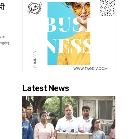
री
लवे
लालगंज
Latest News