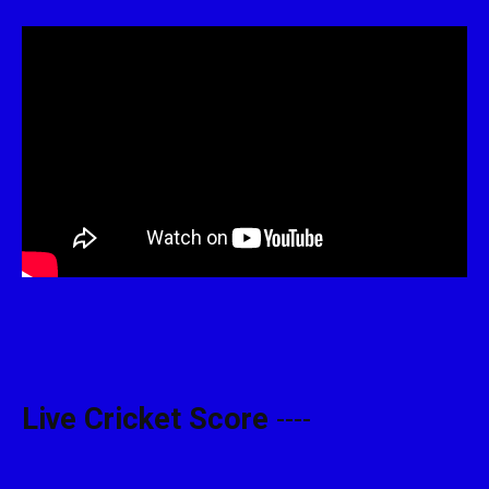
Live Cricket Score
----