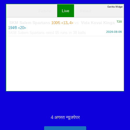
Get this Widget
Fixture
Live
Result
T20
SKM Salem Spartans
vs
Vida Kovai Kings
100∕6 ᚜13｡4᚛
194∕8 ᚜20᚛
2026-08-06
SKM Salem Spartans need 95 runs in 38 balls
4 अगस्त न्यूजपेपर