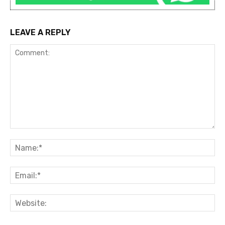
LEAVE A REPLY
Comment:
Na
Ema
Web