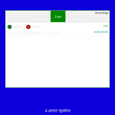
Get this Widget
Fixture
Live
Result
T20
SNP
vs
TKR
2026-08-08
Trinbago Knight Riders opt to bowl
4 अगस्त न्यूजपेपर