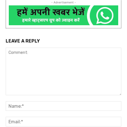
- Advertisement -
LEAVE A REPLY
Comment:
Na
Ema