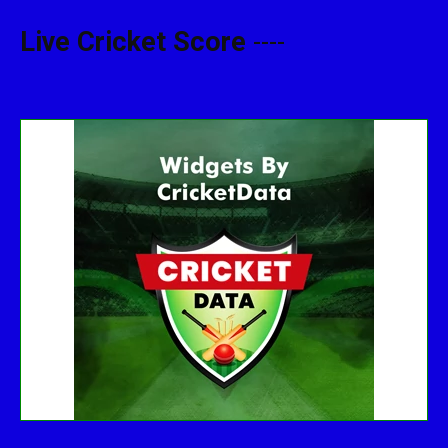
Live Cricket Score
----
Get this Widget
Fixture
Live
Result
No live matches found.
See recent results
See fixtures