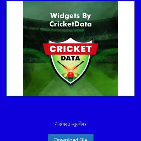
Get this Widget
Fixture
Live
Result
No live matches found.
See recent results
See fixtures
4 अगस्त न्यूजपेपर
Download File