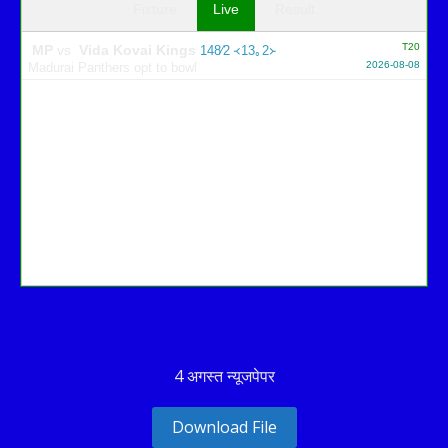
Fixture
Live
Result
T20
MP
vs
Vida Kovai Kings
148∕2 ᚜13｡2᚛
2026-08-08
Madurai Panthers opt to bowl
4 अगस्त न्यूजपेपर
Download File