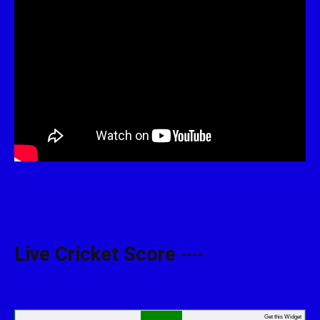
Live Cricket Score
----
Get this Widget