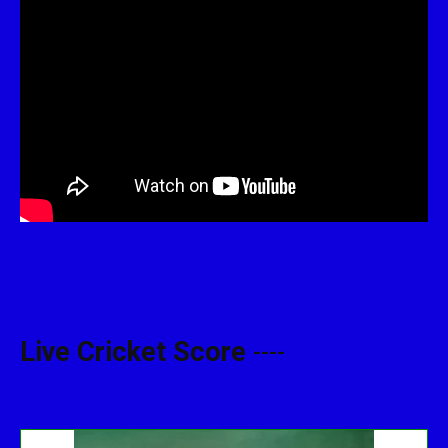
Live Cricket Score
----
Get this Widget