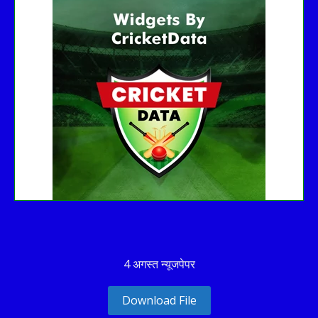
Fixture
Live
Result
No live matches found.
See recent results
See fixtures
4 अगस्त न्यूजपेपर
Download File