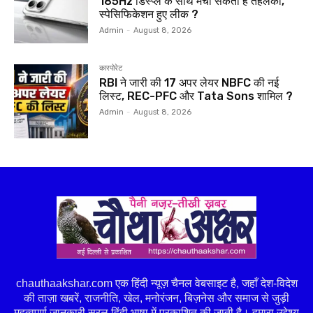
185Hz डिस्प्ले के साथ मचा सकता है तहलका,
स्पेसिफिकेशन हुए लीक ?
Admin
-
August 8, 2026
कारपोरेट
RBI ने जारी की 17 अपर लेयर NBFC की नई
लिस्ट, REC-PFC और Tata Sons शामिल ?
Admin
-
August 8, 2026
chauthaakshar.com एक हिंदी न्यूज़ चैनल वेबसाइट है, जहाँ देश-विदेश
की ताज़ा खबरें, राजनीति, खेल, मनोरंजन, बिज़नेस और समाज से जुड़ी
महत्वपूर्ण जानकारी सरल हिंदी भाषा में प्रकाशित की जाती है। हमारा उद्देश्य