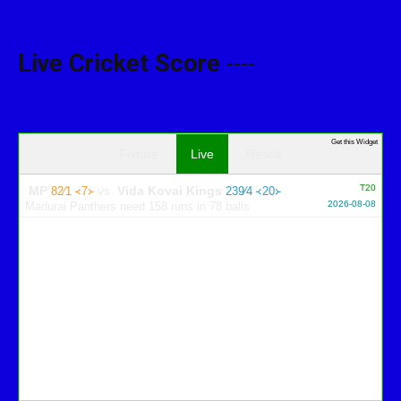
Live Cricket Score
----
Get this Widget
Fixture
Live
Result
T20
MP
vs
Vida Kovai Kings
82∕1 ᚜7᚛
239∕4 ᚜20᚛
2026-08-08
Madurai Panthers need 158 runs in 78 balls