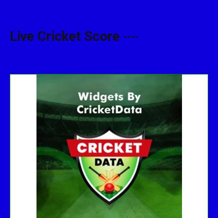
Live Cricket Score
----
...
Get this Widget
Fixture
Live
Result
No live matches found.
See recent results
See fixtures