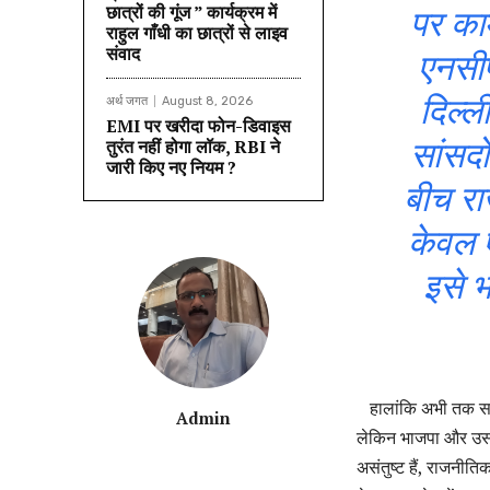
छात्रों की गूंज ” कार्यक्रम में
पर काम
राहुल गाँधी का छात्रों से लाइव
संवाद
एनसीप
दिल्ल
अर्थ जगत
August 8, 2026
EMI पर खरीदा फोन-डिवाइस
तुरंत नहीं होगा लॉक, RBI ने
सांसदो
जारी किए नए नियम ?
बीच रा
केवल 
इसे 
हालांकि अभी तक समाजव
Admin
लेकिन भाजपा और उसके
असंतुष्ट हैं, राजनी