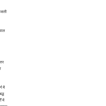
 जाती
सवाल
्तर
र
 में
द्ध
में