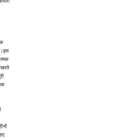
क हमला
एक
है।इस
ात्मक
िखरते
ुरी
तिक
ी
ीनों
नाए