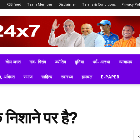
p
RSS feed
Team Member
Disclaimer
Terms & Conditions
Privacy Pol
खेल जगत
गांव- गिरांव
ज्योतिष
दुनिया
धर्म- आस्था
न्यायालय
य, अभिमत
समाज
साहित्य
स्वास्थ्य
हलचल
E-PAPER
े निशाने पर है?