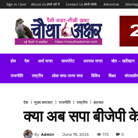
Sign in / Join
About Us हमारे बारे में
Contact Us हमसे संपर्क
Advertise
Sitema
ब्रेकिंग
न्यूज़,
लेटेस्ट
न्यूज,
टॉप
न्यूज,
लेटेस्ट
होम
देश
अर्थ जगत
कारपोरेट
अपराध जगत
खेत – खलिहान
समाचार
इन
राजनीति
राष्ट्रीय
लोक सभा-राज्य सभा
विविध
शिक्षा
संपादकी
हिन्दी
देश
मुख्य समाचार
राजनीति
राष्ट्रीय
हलचल
क्या अब सपा बीजेपी क
By
Admin
170
0
June 18, 2026