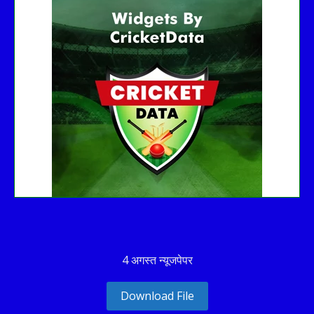
Fixture
Live
Result
No live matches found.
See recent results
See fixtures
4 अगस्त न्यूजपेपर
Download File