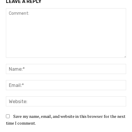
LEAVE A REPLY
Comment:
Na
Ema
Web
Save my name, email, and website in this browser for the next
time I comment.