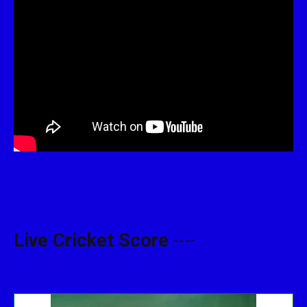
Live Cricket Score
----
Get this Widget