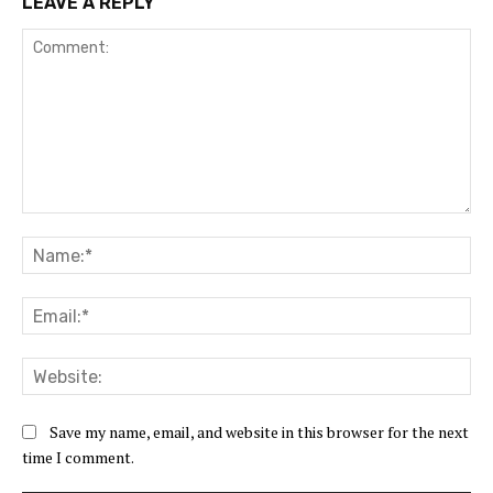
LEAVE A REPLY
Comment:
Na
Ema
Web
Save my name, email, and website in this browser for the next
time I comment.