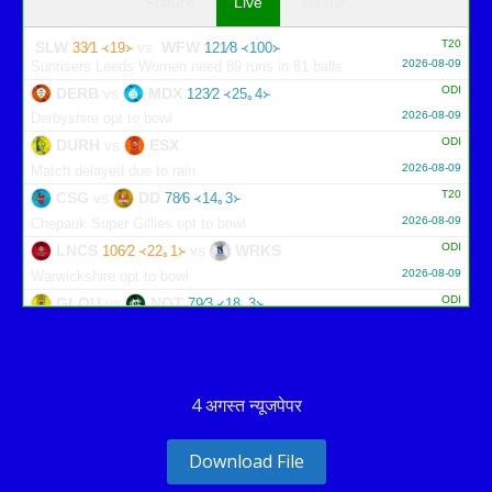
Fixture
Live
Result
T20
SLW
vs
WFW
33∕1 ᚜19᚛
121∕8 ᚜100᚛
2026-08-09
Sunrisers Leeds Women need 89 runs in 81 balls
ODI
DERB
vs
MDX
123∕2 ᚜25｡4᚛
2026-08-09
Derbyshire opt to bowl
ODI
DURH
vs
ESX
2026-08-09
Match delayed due to rain
T20
CSG
vs
DD
78∕6 ᚜14｡3᚛
2026-08-09
Chepauk Super Gillies opt to bowl
ODI
LNCS
vs
WRKS
106∕2 ᚜22｡1᚛
2026-08-09
Warwickshire opt to bowl
ODI
GLOU
vs
NOT
79∕3 ᚜18｡3᚛
2026-08-09
Gloucestershire opt to bowl
4 अगस्त न्यूजपेपर
Download File