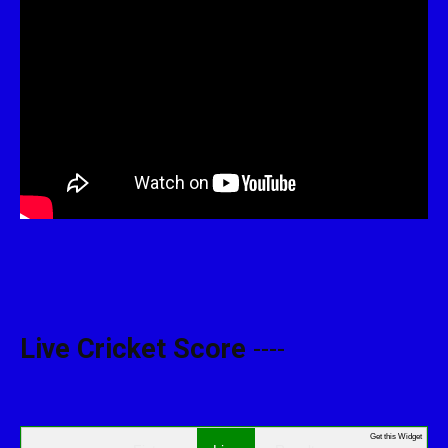
Live Cricket Score
----
Get this Widget