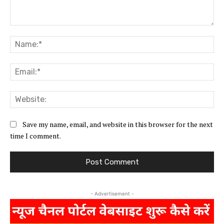
Comment:
Na
Ema
Web
Save my name, email, and website in this browser for the next
time I comment.
- Advertisement -