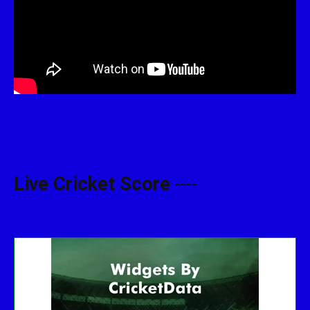
Live Cricket Score
----
Get this Widget
Fixture
Live
Result
No live matches found.