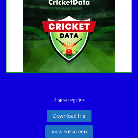
No live matches found.
See recent results
See fixtures
4 अगस्त न्यूजपेपर
Download File
View Fullscreen