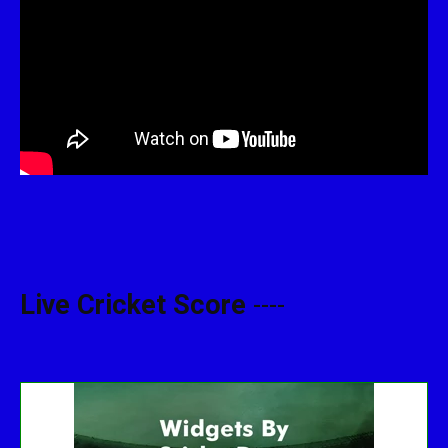
Live Cricket Score
----
Get this Widget
Fixture
Live
Result