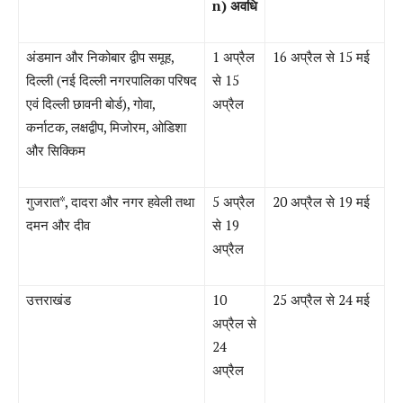
n)
अवधि
अंडमान और निकोबार द्वीप समूह
,
1
अप्रैल
16
अप्रैल से
15
मई
दिल्ली
(
नई दिल्ली नगरपालिका परिषद
से
15
एवं दिल्ली छावनी बोर्ड
),
गोवा
,
अप्रैल
कर्नाटक
,
लक्षद्वीप
,
मिजोरम
,
ओडिशा
और सिक्किम
गुजरात
*,
दादरा और नगर हवेली तथा
5
अप्रैल
20
अप्रैल से
19
मई
दमन और दीव
से
19
अप्रैल
उत्तराखंड
10
25
अप्रैल से
24
मई
अप्रैल से
24
अप्रैल