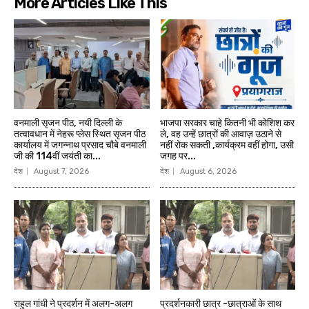
More Articles Like This
वनमाली सृजन पीठ, नयी दिल्ली के
भाजपा सरकार चाहे कितनी भी कोशिश कर
तत्वावधान में नेहरू प्लेस स्थित सृजन पीठ
ले, वह उन्हें छात्रों की आवाज़ उठाने से
कार्यालय में जगन्नाथ प्रसाद चौबे वनमाली
नहीं रोक सकती ,कार्यक्रम वहीं होगा, उसी
जी की 114वीं जयंती का...
जगह पर...
देश
August 7, 2026
देश
August 6, 2026
राहुल गांधी ने प्रदर्शन में अलग-अलग
प्रदर्शनकारी छात्र -छात्राओं के साथ