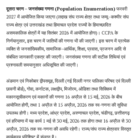
दूसरा
चरण
–
जनसंख्या
गणना
(Population Enumeration)
फरवरी
2027
में आयोजित किया जाएगा
(
लद्दाख संघ राज्य क्षेत्र तथा जम्मू
–
कश्मीर संघ
राज्य क्षेत्र एवं उत्तराखंड तथा हिमाचल प्रदेश राज्यों के हिमाच्छादित
असमकालिक क्षेत्रों में यह सितंबर
2026
में आयोजित होगा
)
।
CCPA
के
निर्णयानुसार
,
इस चरण में जातियों की गणना भी की जाएगी। इस चरण में प्रत्येक
व्यक्ति से जनसांख्यिकीय
,
सामाजिक
–
आर्थिक
,
शिक्षा
,
प्रवास
,
प्रजनन आदि से
संबंधित जानकारी एकत्र की जाएगी। जनसंख्या गणना की सटीक तिथियां एवं
प्रश्नावली समयानुसार अधिसूचित की जाएगी।
अंडमान एवं निकोबार द्वीपसमूह, दिल्ली (नई दिल्ली नगर पालिका परिषद एवं दिल्ली
छावनी बोर्ड), गोवा, कर्नाटक, लक्षद्वीप, मिजोरम, ओडिशा तथा सिक्किम में
मकानसूचीकरण एवं मकानों की गणना 16 अप्रैल से 15 मई, 2026 के बीच
आयोजित होगी, तथा 1 अप्रैल से 15 अप्रैल, 2026 तक स्व-गणना की सुविधा
उपलब्ध होगी। मध्य प्रदेश, आंध्र प्रदेश, अरुणाचल प्रदेश, चंडीगढ़, छत्तीसगढ़
एवं हरियाणा में यह कार्य 1 मई से 30 मई, 2026 तक होगा तथा 16 अप्रैल से 30
अप्रैल, 2026 तक स्व-गणना की अवधि रहेगी। राज्य/संघ राज्य क्षेत्रवार विस्तृत
कार्यक्रम परिशिष्ट में संलग्न है।