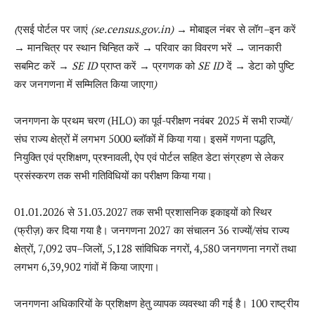
(
एसई
पोर्टल
पर
जाएं
(se.census.gov.in) →
मोबाइल
नंबर
से
लॉग
–
इन
करें
→
मानचित्र
पर
स्थान
चिन्हित
करें
→
परिवार
का
विवरण
भरें
→
जानकारी
सबमिट
करें
→ SE ID
प्राप्त
करें
→
प्रगणक
को
SE ID
दें
→
डेटा
को
पुष्टि
कर
जनगणना
में
सम्मिलित
किया
जाएगा
)
जनगणना के प्रथम चरण (HLO) का पूर्व-परीक्षण नवंबर 2025 में सभी राज्यों/
संघ राज्य क्षेत्रों में लगभग 5000 ब्लॉकों में किया गया। इसमें गणना पद्धति,
नियुक्ति एवं प्रशिक्षण, प्रश्नावली, ऐप एवं पोर्टल सहित डेटा संग्रहण से लेकर
प्रसंस्करण तक सभी गतिविधियों का परीक्षण किया गया।
01.01.2026
से
31.03.2027
तक सभी प्रशासनिक इकाइयों को स्थिर
(
फ्रीज़
)
कर दिया गया है। जनगणना
2027
का संचालन
36
राज्यों
/
संघ राज्य
क्षेत्रों
, 7,092
उप
–
जिलों
, 5,128
सांविधिक नगरों
, 4,580
जनगणना नगरों तथा
लगभग
6,39,902
गांवों में किया जाएगा।
जनगणना अधिकारियों के प्रशिक्षण हेतु व्यापक व्यवस्था की गई है।
100
राष्ट्रीय