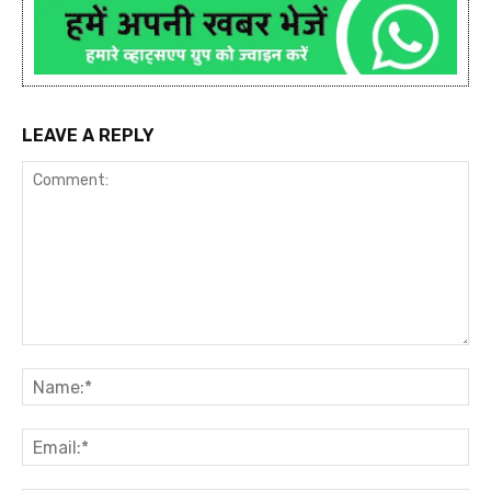
LEAVE A REPLY
Comment:
Na
Ema