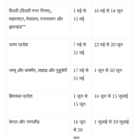
दिल्ली
(
दिल्ली नगर निगम
),
1
मई
से
16
मई
से
14
जून
महाराष्ट्र
,
मेघालय
,
राजस्थान और
15
मई
झारखंड
**
उत्तर प्रदेश
7
मई
से
22
मई
से
20
जून
21
मई
जम्मू और कश्मीर
,
लद्दाख और पुडुचेरी
17
मई
से
1
जून से
30
जून
31
मई
हिमाचल प्रदेश
1
जून से
16
जून से
15
जुलाई
15
जून
केरल और नागालैंड
16
जून
1
जुलाई से
30
जुलाई
से
30
जून