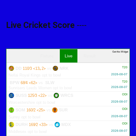
Live Cricket Score
----
Get this Widget
Fixture
Live
Result
T20
DD
vs
NRK
110∕3 ᚜13｡2᚛
2026-08-07
Nellai Royal Kings opt to bowl
T20
BPW
vs
SLW
68∕4 ᚜62᚛
2026-08-07
Sunrisers Leeds Women opt to bowl
ODI
SUSS
vs
WRCS
125∕3 ᚜22᚛
2026-08-07
Worcestershire opt to bowl
ODI
SOM
vs
SUR
160∕2 ᚜25᚛
2026-08-07
Surrey opt to bowl
ODI
DURH
vs
MDX
169∕2 ᚜33᚛
2026-08-07
Middlesex opt to bowl