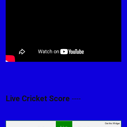
Live Cricket Score
----
Get this Widget