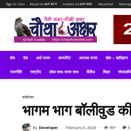
Sign in / Join
About Us हमारे बारे में
Contact Us हमसे संपर्क
Advertise
Sitema
ब्रेकिंग
न्यूज़,
लेटेस्ट
न्यूज,
टॉप
न्यूज,
लेटेस्ट
होम
देश
अर्थ जगत
कारपोरेट
अपराध जगत
खेत – खलिहान
समाचार
इन
राजनीति
राष्ट्रीय
लोक सभा-राज्य सभा
विविध
शिक्षा
संपादकी
हिन्दी
मनोरंजन
भागम भाग बॉलीवुड की 
By
Developer
189
0
February 6, 2026