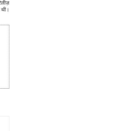
रिलीज़
ई थी।