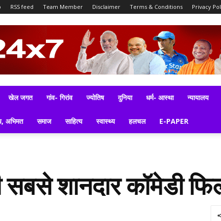
p
RSS feed
Team Member
Disclaimer
Terms & Conditions
Privacy Pol
खेल जगत
गांव- गिरांव
ज्योतिष
दुनिया
धर्म- आस्था
न्यायालय
य, अभिमत
समाज
साहित्य
स्वास्थ्य
हलचल
E-PAPER
सबसे शानदार कॉमेडी फिल्मो