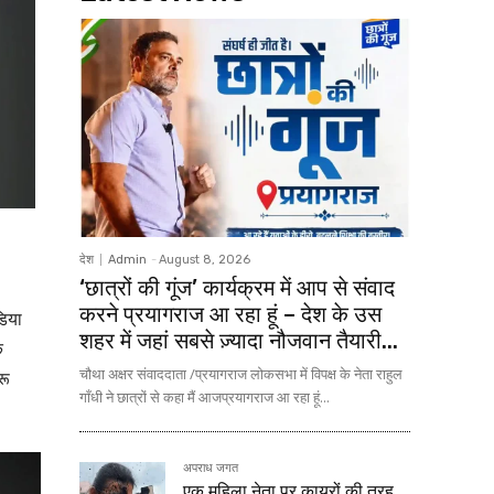
देश
Admin
-
August 8, 2026
‘छात्रों की गूंज’ कार्यक्रम में आप से संवाद
करने प्रयागराज आ रहा हूं – देश के उस
डिया
शहर में जहां सबसे ज़्यादा नौजवान तैयारी...
े
चौथा अक्षर संवाददाता /प्रयागराज लोकसभा में विपक्ष के नेता राहुल
रू
गाँधी ने छात्रों से कहा मैं आजप्रयागराज आ रहा हूं...
अपराध जगत
एक महिला नेता पर कायरों की तरह