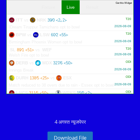
Get this Widget
Fixture
Live
Result
T20
ITT
vs
NRK
39∕0 ᚜2｡2᚛
2026-08-09
IDream Tiruppur Tamizhans opt to bowl
T20
BPW
vs
LSW
60∕2 ᚜55᚛
2026-08-09
Birmingham Phoenix Women opt to bowl
T20
SL
vs
WEF
89∕1 ᚜51᚛
2026-08-09
Welsh Fire opt to bowl
ODI
DERB
vs
MDX
327∕6 ᚜50᚛
2026-08-09
Innings Break
ODI
DURH
vs
ESX
138∕5 ᚜25᚛
2026-08-09
Match reduced to 38 overs due to rain - Essex opt to bowl
ODI
LNCS
vs
WRKS
311∕5 ᚜50᚛
15∕0 ᚜2᚛
2026-08-09
Warwickshire need 297 runs
ODI
GLOU
vs
NOT
22∕1 ᚜5᚛
279∕10 ᚜48｡3᚛
2026-08-09
Gloucestershire need 258 runs
4 अगस्त न्यूजपेपर
Download File