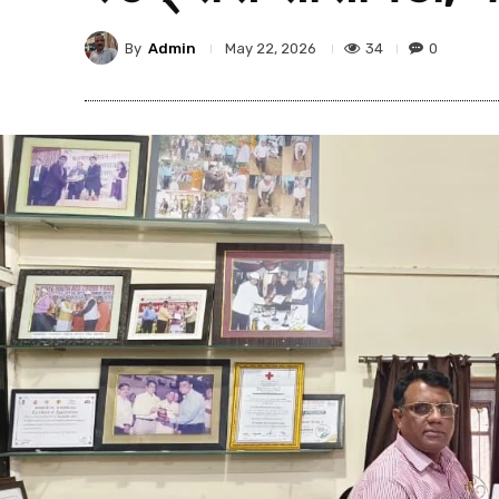
By
Admin
34
0
May 22, 2026