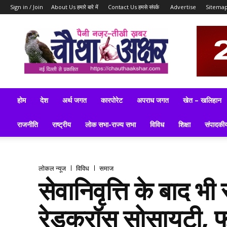
Sign in / Join
About Us हमारे बारे में
Contact Us हमसे संपर्क
Advertise
Sitema
ब्रेकिंग
न्यूज़,
लेटेस्ट
न्यूज,
टॉप
न्यूज,
लेटेस्ट
होम
देश
अर्थ जगत
कारपोरेट
अपराध जगत
खेत – खलिहान
समाचार
इन
राजनीति
राष्ट्रीय
लोक सभा-राज्य सभा
विविध
शिक्षा
संपादकी
हिन्दी
लोकल न्यूज
विविध
समाज
सेवानिवृत्ति के बाद भ
रेडक्रॉस सोसायटी, 