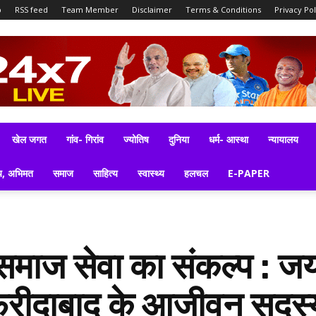
p
RSS feed
Team Member
Disclaimer
Terms & Conditions
Privacy Pol
खेल जगत
गांव- गिरांव
ज्योतिष
दुनिया
धर्म- आस्था
न्यायालय
य, अभिमत
समाज
साहित्य
स्वास्थ्य
हलचल
E-PAPER
ी समाज सेवा का संकल्प : ज
फरीदाबाद के आजीवन सदस्