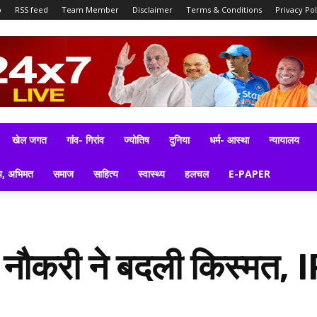
p
RSS feed
Team Member
Disclaimer
Terms & Conditions
Privacy Pol
खेल जगत
गांव- गिरांव
ज्योतिष
दुनिया
धर्म- आस्था
न्यायालय
य, अभिमत
समाज
साहित्य
स्वास्थ्य
हलचल
E-PAPER
की नौकरी ने बदली किस्मत, 