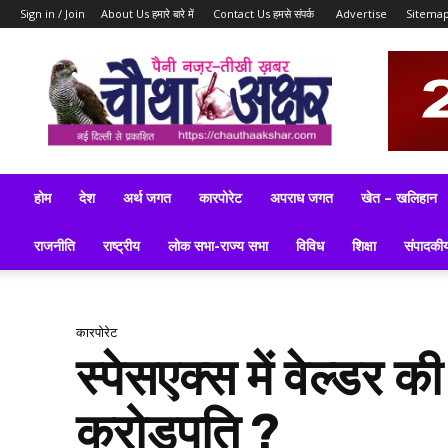
Sign in / Join
About Us हमारे बारे में
Contact Us हमसे संपर्क
Advertise
Sitema
ब्रेकिंग
न्यूज़,
लेटेस्ट
न्यूज,
टॉप
न्यूज,
लेटेस्ट
होम
देश
अर्थ जगत
कारपोरेट
अपराध जगत
खेत – खलिहान
समाचार
इन
राजनीति
राष्ट्रीय
लोक सभा-राज्य सभा
विविध
शिक्षा
संपादकी
हिन्दी
कारपोरेट
स्पेसएक्स में वेल्डर 
करोड़पति ?