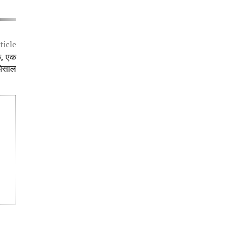
ticle
क, एक
िसाल