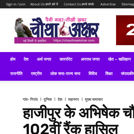
Sign in / Join
About Us हमारे बारे में
Contact Us हमसे संपर्क
Advertise
Sitema
ब्रेकिंग
न्यूज़,
लेटेस्ट
न्यूज,
टॉप
न्यूज,
लेटेस्ट
होम
देश
अर्थ जगत
कारपोरेट
अपराध जगत
खेत – खलिहान
समाचार
इन
राजनीति
राष्ट्रीय
लोक सभा-राज्य सभा
विविध
शिक्षा
संपादकी
हिन्दी
गांव- गिरांव
दुनिया
देश
महानगर
मुख्य समाचार
हाजीपुर के अभिषेक चौ
102वीं रैंक हासिल