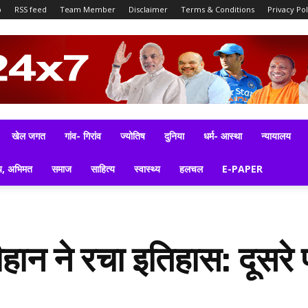
p
RSS feed
Team Member
Disclaimer
Terms & Conditions
Privacy Pol
खेल जगत
गांव- गिरांव
ज्योतिष
दुनिया
धर्म- आस्था
न्यायालय
य, अभिमत
समाज
साहित्य
स्वास्थ्य
हलचल
E-PAPER
हान ने रचा इतिहास: दूसरे 