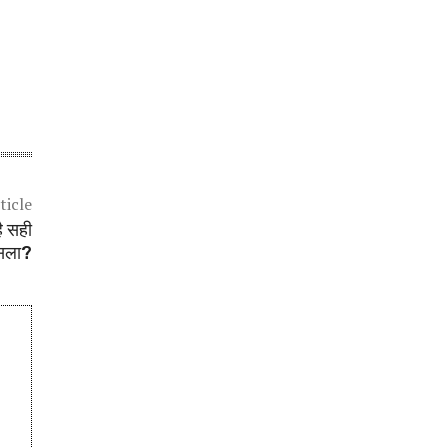
ticle
है सही
सला?