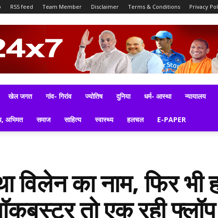
p
RSS feed
Team Member
Disclaimer
Terms & Conditions
Privacy Pol
खेल जगत
गांव- गिरांव
ज्योतिष
दुनिया
धर्म- आस्था
न्यायालय
य, अभिमत
समाज
साहित्य
स्वास्थ्य
हलचल
E-PAPER
ा था विलेन का नाम, फिर भ
ॉकबस्टर तो एक रही फ्लॉप