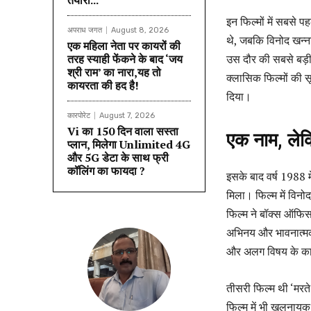
तैयारी...
इन फिल्मों में सबसे प
अपराध जगत
August 8, 2026
थे, जबकि विनोद खन्न
एक महिला नेता पर कायरों की
तरह स्याही फेंकने के बाद ‘जय
उस दौर की सबसे बड़ी
श्री राम’ का नारा,यह तो
क्लासिक फिल्मों की स
कायरता की हद है!
दिया।
कारपोरेट
August 7, 2026
Vi का 150 दिन वाला सस्ता
एक नाम, लेक
प्लान, मिलेगा Unlimited 4G
और 5G डेटा के साथ फ्री
कॉलिंग का फायदा ?
इसके बाद वर्ष 1988 म
मिला। फिल्म में विनो
फिल्म ने बॉक्स ऑफिस 
अभिनय और भावनात्मक 
और अलग विषय के कारण
तीसरी फिल्म थी ‘मरत
फिल्म में भी खलनायक