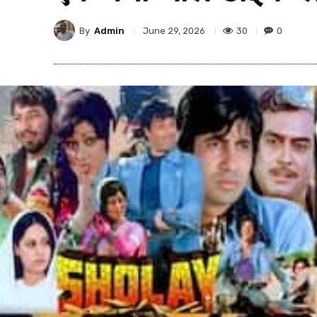
By
Admin
30
0
June 29, 2026