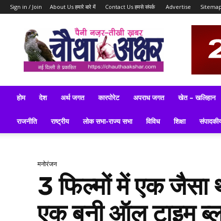
Sign in / Join
About Us हमारे बारे में
Contact Us हमसे संपर्क
Advertise
Sitema
ब्रेकिंग
न्यूज़,
लेटेस्ट
न्यूज,
टॉप
न्यूज,
लेटेस्ट
होम
देश
अर्थ जगत
कारपोरेट
अपराध जगत
खेत – खलिहान
समाचार
इन
राजनीति
राष्ट्रीय
लोक सभा-राज्य सभा
विविध
शिक्षा
संपादकी
हिन्दी
मनोरंजन
3 फिल्मों में एक जैस
एक बनी ऑल टाइम ब्ल