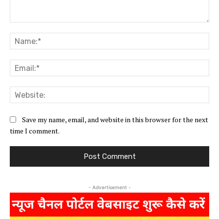
Comment:
Na
Ema
Web
Save my name, email, and website in this browser for the next
time I comment.
- Advertisement -