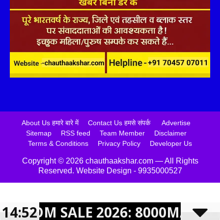
About Us हमारे बारे में
Contact Us हमसे संपर्क
Advertise
Sitemap
RSS feed
Team Member
Disclaimer
Terms & Conditions
Privacy Policy
Developer Us
Copyright ©️ 2026 chauthaakshar.com — All Rights
Reserved. Website Design - 9935000527
026: 8000MAH बैटरी वाले REALME NA
14:52