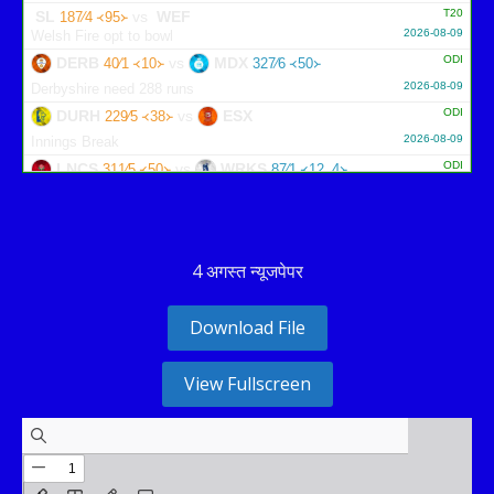
T20
SL
vs
WEF
187∕4 ᚜95᚛
2026-08-09
Welsh Fire opt to bowl
ODI
DERB
vs
MDX
40∕1 ᚜10᚛
327∕6 ᚜50᚛
2026-08-09
Derbyshire need 288 runs
ODI
DURH
vs
ESX
229∕5 ᚜38᚛
2026-08-09
Innings Break
ODI
LNCS
vs
WRKS
311∕5 ᚜50᚛
87∕1 ᚜12｡4᚛
2026-08-09
Warwickshire need 225 runs
ODI
GLOU
vs
NOT
77∕1 ᚜16᚛
279∕10 ᚜48｡3᚛
2026-08-09
Gloucestershire need 203 runs
4 अगस्त न्यूजपेपर
Download File
View Fullscreen