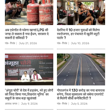
अब एथेनॉल से पकेगा खाना! LPG की
देवरिया में 10 हजार युवाओं को मिलेगा
जगह ले सकता है नया ईंधन, सरकार दे
स्वरोजगार, हर पंचायत में खुलेंगे ब्यूटी
सकती है सब्सिडी ?
पार्लर ?
गांव- गिरांव
July 21, 2026
गांव- गिरांव
July 10, 2026
‘अंगूठा चोरी’ से देश में हड़कंप, मरे हुए लोगों
गोपालगंज में ₹130 करोड़ का नया बायपास
को जिंदा किया गया,विक्रांत भूरिया का
बनेगा, जिला मुख्यालय को सबेया एयरपोर्ट
सबूतों के साथ बड़ा खुलासा!
से मिलेगी सीधी कनेक्टिविटी ?
अपराध जगत
July 9, 2026
गांव- गिरांव
July 5, 2026