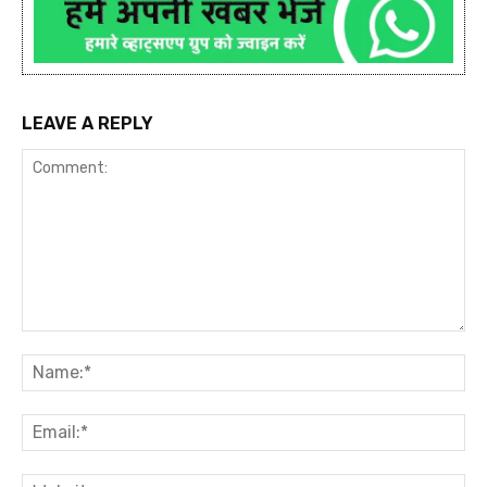
LEAVE A REPLY
Comment:
Na
Ema
Web