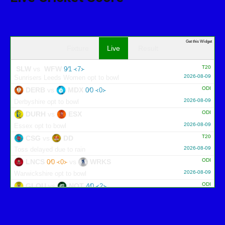
Get this Widget
Fixture
Live
Result
T20
SLW
vs
WFW
9∕1 ᚜7᚛
2026-08-09
Sunrisers Leeds Women opt to bowl
ODI
DERB
vs
MDX
0∕0 ᚜0᚛
2026-08-09
Derbyshire opt to bowl
ODI
DURH
vs
ESX
2026-08-09
Essex opt to bowl
T20
CSG
vs
DD
2026-08-09
Toss delayed due to rain
ODI
LNCS
vs
WRKS
0∕0 ᚜0᚛
2026-08-09
Warwickshire opt to bowl
ODI
GLOU
vs
NOT
4∕0 ᚜2᚛
2026-08-09
Gloucestershire opt to bowl