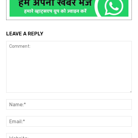
LEAVE A REPLY
Comment:
Na
Ema
Web