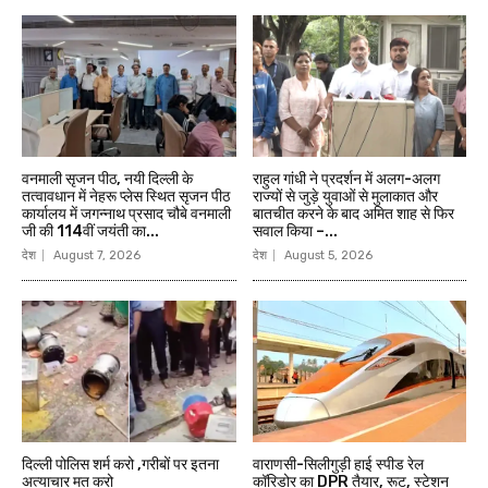
वनमाली सृजन पीठ, नयी दिल्ली के
राहुल गांधी ने प्रदर्शन में अलग-अलग
तत्वावधान में नेहरू प्लेस स्थित सृजन पीठ
राज्यों से जुड़े युवाओं से मुलाकात और
कार्यालय में जगन्नाथ प्रसाद चौबे वनमाली
बातचीत करने के बाद अमित शाह से फिर
जी की 114वीं जयंती का...
सवाल किया –...
देश
August 7, 2026
देश
August 5, 2026
दिल्ली पोलिस शर्म करो ,गरीबों पर इतना
वाराणसी-सिलीगुड़ी हाई स्पीड रेल
अत्याचार मत करो
कॉरिडोर का DPR तैयार, रूट, स्टेशन