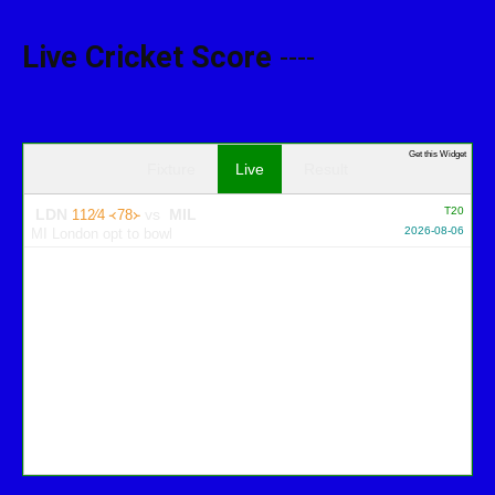
Live Cricket Score
----
Get this Widget
Fixture
Live
Result
T20
LDN
vs
MIL
112∕4 ᚜78᚛
2026-08-06
MI London opt to bowl