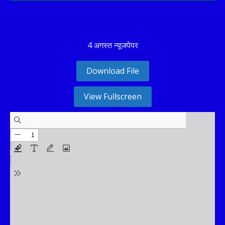
CSG
vs
ITT
205∕8 ᚜20᚛
60∕2 ᚜5｡3᚛
2026-08-07
IDream Tiruppur Tamizhans need 146 runs in 87 balls
ODI
AFG
vs
IRE
167∕2 ᚜29｡3᚛
2026-08-07
Match reduced to 47 overs per side due to wet outfield -
4 अगस्त न्यूजपेपर
Ireland opt to bowl
Download File
View Fullscreen