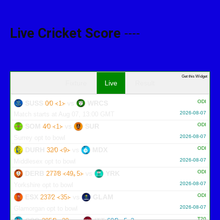
Live Cricket Score
----
Get this Widget
Fixture
Live
Result
ODI
SUSS
vs
WRCS
0∕0 ᚜1᚛
2026-08-07
Match starts at Aug 07, 13:00 GMT
ODI
SOM
vs
SUR
4∕0 ᚜1᚛
2026-08-07
Surrey opt to bowl
ODI
DURH
vs
MDX
32∕0 ᚜9᚛
2026-08-07
Middlesex opt to bowl
ODI
DERB
vs
YRK
277∕8 ᚜49｡5᚛
2026-08-07
Yorkshire opt to bowl
ODI
ESX
vs
GLAM
237∕2 ᚜35᚛
2026-08-07
Glamorgan opt to bowl
T20