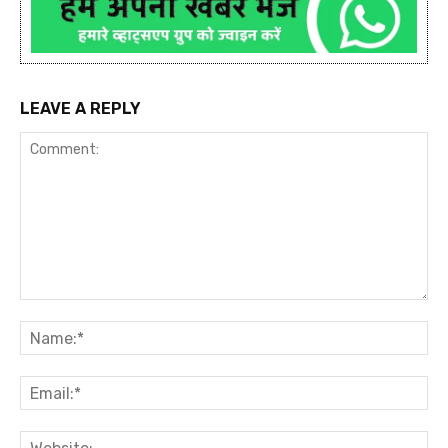
LEAVE A REPLY
Comment:
Na
Ema
Web