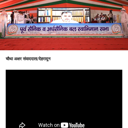
चौथा अक्षर संवाददाता/देहरादून