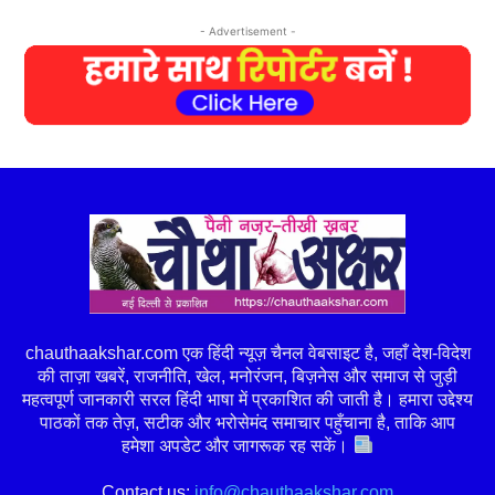
- Advertisement -
chauthaakshar.com एक हिंदी न्यूज़ चैनल वेबसाइट है, जहाँ देश-विदेश
की ताज़ा खबरें, राजनीति, खेल, मनोरंजन, बिज़नेस और समाज से जुड़ी
महत्वपूर्ण जानकारी सरल हिंदी भाषा में प्रकाशित की जाती है। हमारा उद्देश्य
पाठकों तक तेज़, सटीक और भरोसेमंद समाचार पहुँचाना है, ताकि आप
हमेशा अपडेट और जागरूक रह सकें।
Contact us:
info@chauthaakshar.com