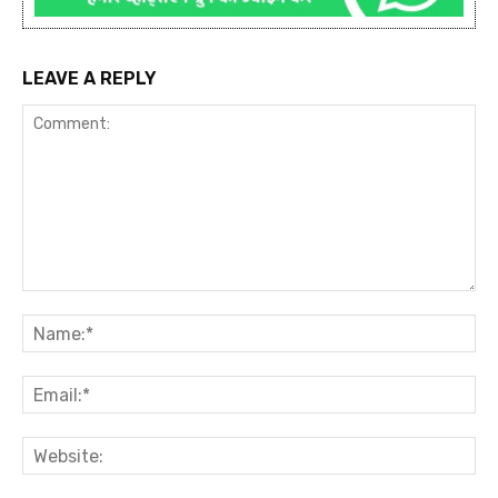
LEAVE A REPLY
Comment:
Na
Ema
Web