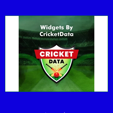
Get this Widget
Fixture
Live
Result
No live matches found.
See recent results
See fixtures