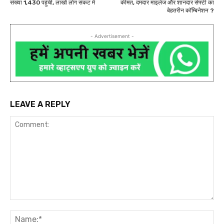
संख्या 1,430 पहुंची, लाखों लोग संकट में
कीमत, दमदार माइलेज और शानदार सेफ्टी का
बेहतरीन कॉम्बिनेशन ?
- Advertisement -
LEAVE A REPLY
Comment:
Na