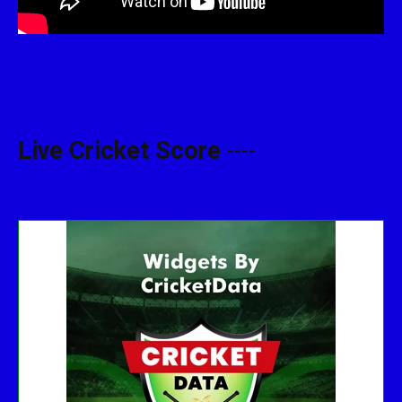
Live Cricket Score
----
Get this Widget
Fixture
Live
Result
No live matches found.
See recent results
See fixtures