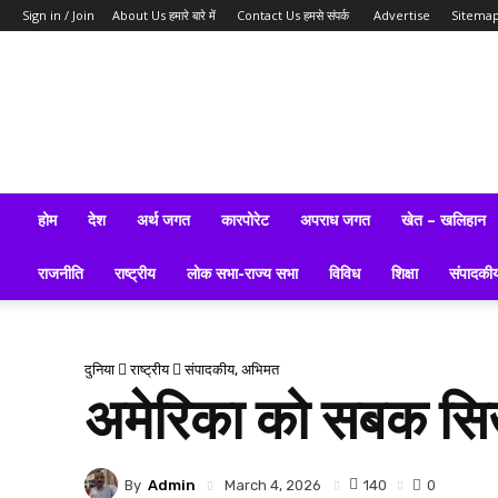
Sign in / Join
About Us हमारे बारे में
Contact Us हमसे संपर्क
Advertise
Sitema
ब्रेकिंग
न्यूज़,
लेटेस्ट
न्यूज,
टॉप
न्यूज,
लेटेस्ट
होम
देश
अर्थ जगत
कारपोरेट
अपराध जगत
खेत – खलिहान
समाचार
इन
राजनीति
राष्ट्रीय
लोक सभा-राज्य सभा
विविध
शिक्षा
संपादकी
हिन्दी
दुनिया
राष्ट्रीय
संपादकीय, अभिमत
अमेरिका को सबक सिखा
By
Admin
140
March 4, 2026
0