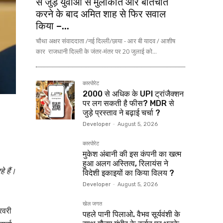
से जुड़े युवाओं से मुलाकात और बातचीत
करने के बाद अमित शाह से फिर सवाल
किया –...
चौथा अक्षर संवाददाता /नई दिल्ली/छाया - आर बी यादव / आशीष
कार राजधानी दिल्ली के जंतर-मंतर पर 20 जुलाई को...
कारपोरेट
₹2000 से अधिक के UPI ट्रांजैक्शन
पर लग सकती है फीस? MDR से
जुड़े प्रस्ताव ने बढ़ाई चर्चा ?
Developer
-
August 5, 2026
कारपोरेट
मुकेश अंबानी की इस कंपनी का खत्म
हुआ अलग अस्तित्व, रिलायंस ने
े हैं।
विदेशी इकाइयों का किया विलय ?
Developer
-
August 5, 2026
खेल जगत
रवरी
पहले पानी पिलाओ. वैभव सूर्यवंशी के