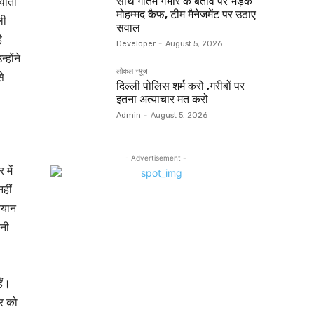
ार्ता
साथ गौतम गंभीर के बर्ताव पर भड़के
मोहम्मद कैफ, टीम मैनेजमेंट पर उठाए
ली
सवाल
ै
Developer
-
August 5, 2026
होंने
लोकल न्यूज
े
दिल्ली पोलिस शर्म करो ,गरीबों पर
इतना अत्याचार मत करो
Admin
-
August 5, 2026
- Advertisement -
में
नहीं
बयान
ानी
ैं।
वर को