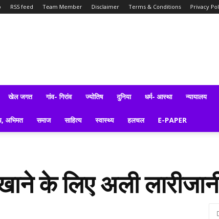
p
RSS feed
Team Member
Disclaimer
Terms & Conditions
Privacy Pol
खेल जगत
गांव- गिरांव
ज्योतिष
दुनिया
धर्म- आस्था
न्यायालय
य, अभिमत
समाज
साहित्य
स्वास्थ्य
हलचल
E-PAPER
ने के लिए अली लारीजानी न