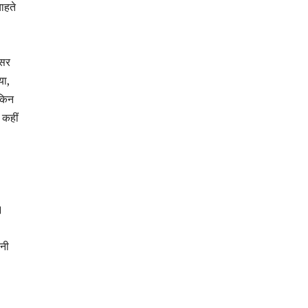
ाहते
्सर
या,
ेकिन
 कहीं
।
ानी