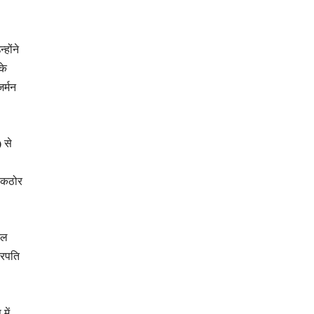
होंने
के
र्मन
 से
ो कठोर
नल
्रपति
में