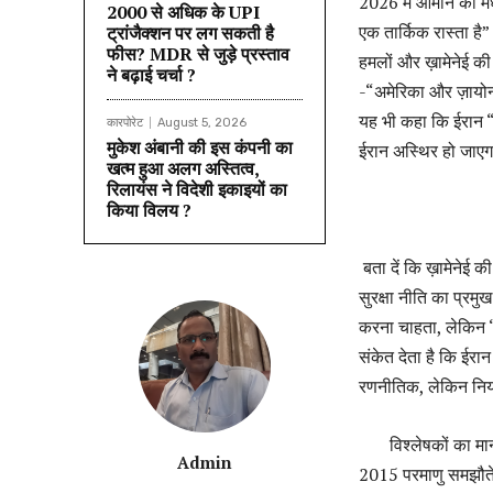
2026 में ओमान की मध्य
₹2000 से अधिक के UPI
एक तार्किक रास्ता है
ट्रांजैक्शन पर लग सकती है
फीस? MDR से जुड़े प्रस्ताव
हमलों और ख़ामेनेई की 
ने बढ़ाई चर्चा ?
-“अमेरिका और ज़ायोनी
यह भी कहा कि ईरान “अ
कारपोरेट
August 5, 2026
मुकेश अंबानी की इस कंपनी का
ईरान अस्थिर हो जाए
खत्म हुआ अलग अस्तित्व,
रिलायंस ने विदेशी इकाइयों का
किया विलय ?
बता दें कि ख़ामेनेई 
सुरक्षा नीति का प्रमुख
करना चाहता, लेकिन “
संकेत देता है कि ईरान
रणनीतिक, लेकिन नियं
विश्लेषकों का मानना 
Admin
2015 परमाणु समझौते 