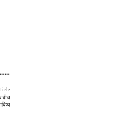
ticle
े बीच
विष्य