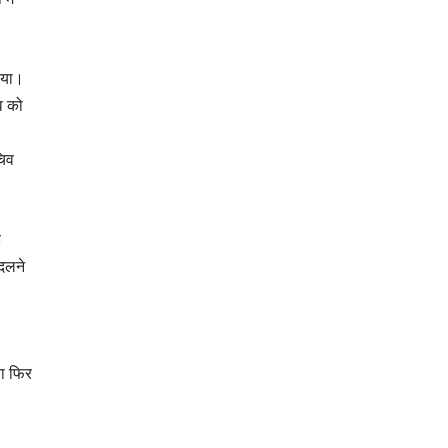
िया।
व को
चिव
ह
बदलने
या फिर