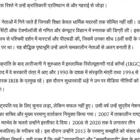
स रिश्ते ने उन्हें क्रांतिकारी प्रतिष्ठान से और गहराई से जोड़ा।
ाओं में गिने जाते हैं जिनकी शिक्षा केवल धार्मिक मदरसों तक सीमित नहीं रही। उन्
्सिटी ऑफ टेक्नोलॉजी से गणित और कंप्यूटर विज्ञान में स्नातक की डिग्री ली। इस
ालय से पश्चिमी दर्शन में मास्टर्स और पीएचडी की, जिसमें उनका शोध 18वीं सदी के ज
ट पर था। यह बौद्धिक पृष्ठभूमि उन्हें अपने समकालीन नेताओं से अलग बनाती है।
ंति के बाद लारीजानी ने शुरुआत में इस्लामिक रिवोल्यूशनरी गार्ड कॉर्प्स (IRGC)
 में वे सरकारी तंत्र में आए और 1990 के दशक में संस्कृति मंत्री तथा 1994 से
रक IRIB के प्रमुख रहे। इस दौरान सुधारवादी धड़े ने उन पर मीडिया नीतियों क
या।
ष्ट्रपति पद के लिए चुनाव लड़ा, लेकिन सफल नहीं हुए। उसी वर्ष उन्हें सुप्रीम नेश
ा सचिव और मुख्य परमाणु वार्ताकार नियुक्त किया गया। 2007 में तत्कालीन राष्ट
 मतभेद के चलते उन्होंने इस्तीफा दे दिया। 2008 से 2020 तक वे लगातार तीन
जलिस) के स्पीकर रहे। इस दौरान उन्होंने 2015 के परमाणु समझौते को संसद से
 भूमिका निभाई। यही वजह है कि उन्हें “व्यावहारिक” और “समझौतावादी” नेता के रूप 