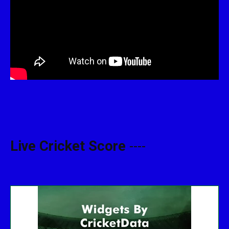
Live Cricket Score
----
Get this Widget
Fixture
Live
Result
No live matches found.