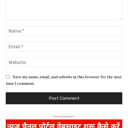
Comment:
Na
Ema
Web
Save my name, email, and website in this browser for the next
time I comment.
- Advertisement -