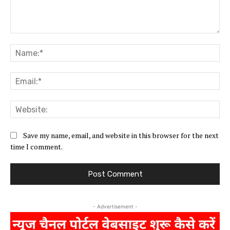
Comment:
Na
Ema
Web
Save my name, email, and website in this browser for the next
time I comment.
- Advertisement -