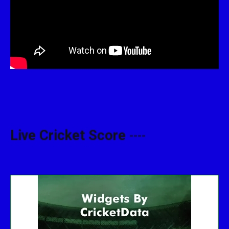
Live Cricket Score
----
Get this Widget
Fixture
Live
Result
No live matches found.